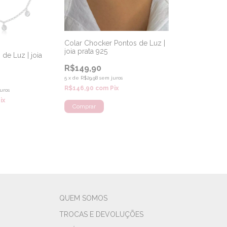
Colar Chocker Pontos de Luz |
joia prata 925
de Luz | joia
R$149,90
5
x
de
R$29,98
sem juros
R$146,90
com
Pix
uros
ix
QUEM SOMOS
TROCAS E DEVOLUÇÕES