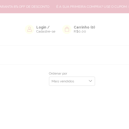
ANTA 8% OFF DE DESCONTO
É A SUA PRIMEIRA COMPRA? USE O CUPOM: B
Login
/
Carrinho
(
0
)
Cadastre-se
R$0,00
Ordenar por