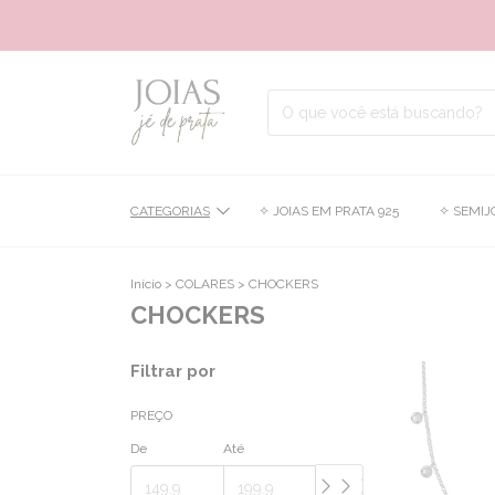
CATEGORIAS
✧ JOIAS EM PRATA 925
✧ SEMIJ
Início
>
COLARES
>
CHOCKERS
CHOCKERS
Filtrar por
PREÇO
De
Até