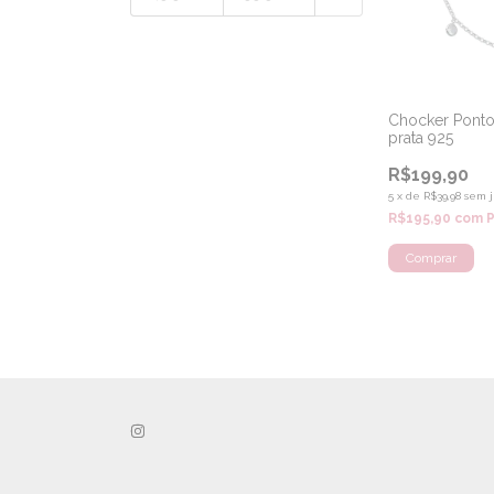
Chocker Ponto 
prata 925
R$199,90
5
x
de
R$39,98
sem j
R$195,90
com
P