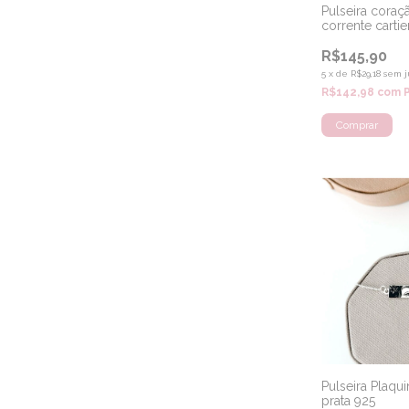
Pulseira coraç
corrente cartier
R$145,90
5
x
de
R$29,18
sem j
R$142,98
com
Pulseira Plaqui
prata 925