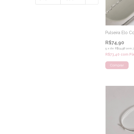
Pulseira Elo C
R$74,90
5
x
de
R$14,98
sem j
R$73,40
com
Pi