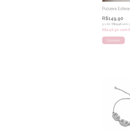
Pulseira Esferas
R$149,90
5
x
de
R$29,98
sem j
R$146,90
com