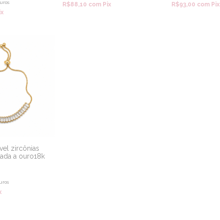
uros
R$88,10
com
Pix
R$93,00
com
Pix
ix
vel zircônias
ada a ouro18k
uros
x