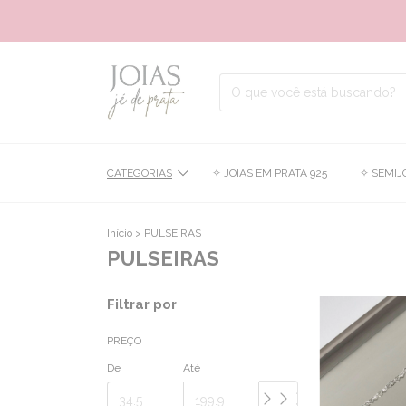
É A
CATEGORIAS
✧ JOIAS EM PRATA 925
✧ SEMIJ
Início
>
PULSEIRAS
PULSEIRAS
Filtrar por
PREÇO
De
Até