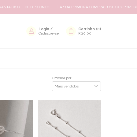
F DE DESCONTO
É A SUA PRIMEIRA COMPRA? USE O CUPOM: BEMVINDA8
Login
/
Carrinho
(
0
)
Cadastre-se
R$0,00
Ordenar por