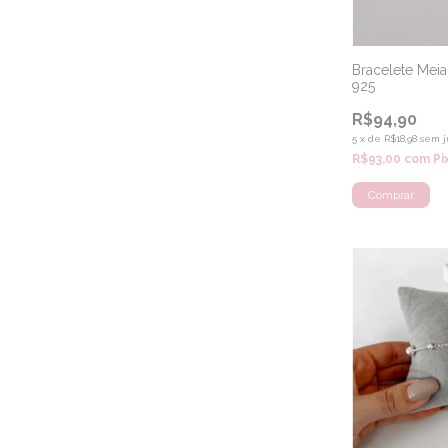
Bracelete Meia 
925
R$94,90
5
x
de
R$18,98
sem j
R$93,00
com
Pi