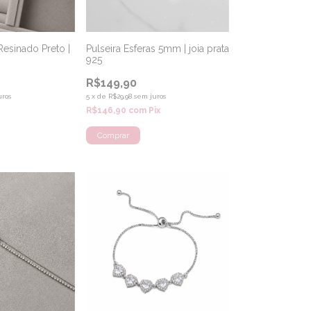
Resinado Preto |
Pulseira Esferas 5mm | joia prata
925
R$149,90
uros
5
x
de
R$29,98
sem juros
R$146,90
com
Pix