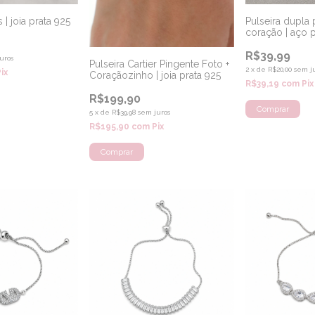
 | joia prata 925
Pulseira dupla
coração | aço 
R$39,99
uros
Pulseira Cartier Pingente Foto +
2
x
de
R$20,00
sem j
Pix
Coraçãozinho | joia prata 925
R$39,19
com
Pix
R$199,90
5
x
de
R$39,98
sem juros
R$195,90
com
Pix