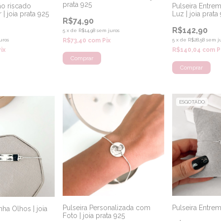
prata 925
ão riscado
Pulseira Entre
 | joia prata 925
Luz | joia prata
R$74,90
R$142,90
5
x
de
R$14,98
sem juros
R$73,40
com
Pix
uros
5
x
de
R$28,58
sem j
Pix
R$140,04
com
P
ESGOTADO
Pulseira Personalizada com
Pulseira Entre
nha Olhos | joia
Foto | joia prata 925