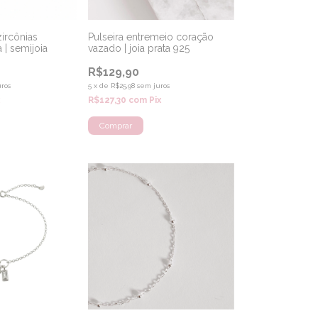
zircônias
Pulseira entremeio coração
 | semijoia
vazado | joia prata 925
R$129,90
ros
5
x
de
R$25,98
sem juros
x
R$127,30
com
Pix