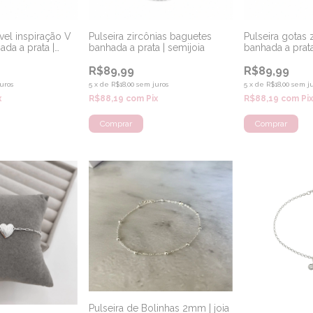
ável inspiração V
Pulseira zircônias baguetes
Pulseira gotas 
ada a prata |
banhada a prata | semijoia
banhada a prata
R$89,99
R$89,99
uros
5
x
de
R$18,00
sem juros
5
x
de
R$18,00
sem ju
x
R$88,19
com
Pix
R$88,19
com
Pi
Pulseira de Bolinhas 2mm | joia