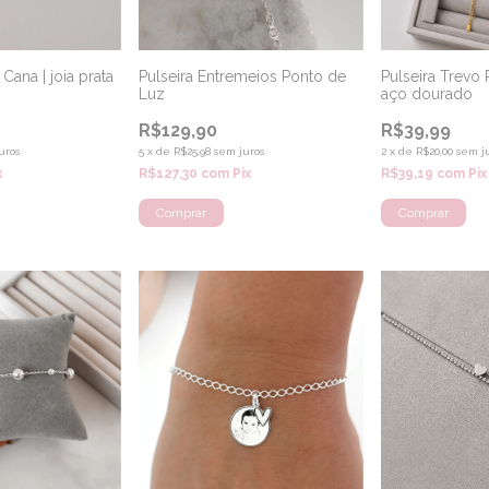
Pulseira Entremeios Ponto de
Pulseira Trevo 
Cana | joia prata
Luz
aço dourado
R$129,90
R$39,99
5
x
de
R$25,98
sem juros
2
x
de
R$20,00
sem j
uros
R$127,30
com
Pix
R$39,19
com
Pix
x