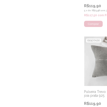
R$119,90
5
x
de
R$23,98
sem j
R$117,50
com
P
ESGOTADO
Pulseira Trev
joia prata 925
R$119,90