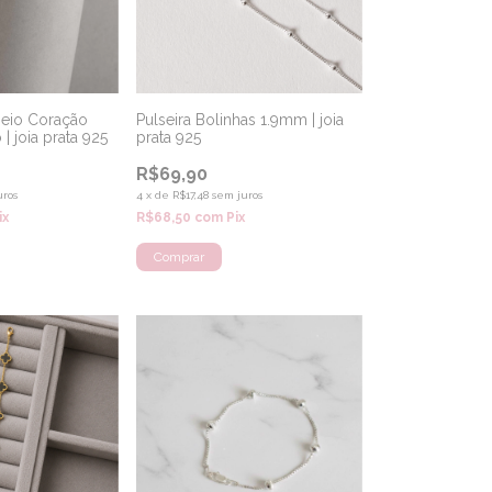
meio Coração
Pulseira Bolinhas 1.9mm | joia
| joia prata 925
prata 925
R$69,90
uros
4
x
de
R$17,48
sem juros
ix
R$68,50
com
Pix