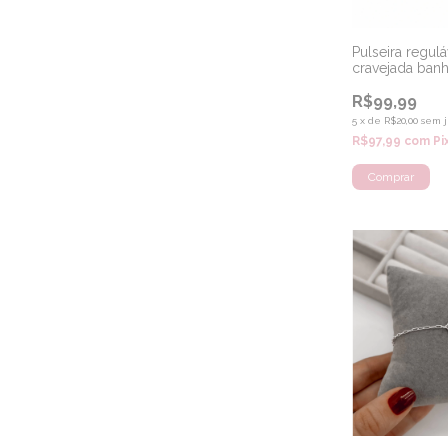
Pulseira regul
cravejada banh
semijoia
R$99,99
5
x
de
R$20,00
sem j
R$97,99
com
Pi