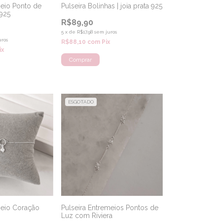
meio Ponto de
Pulseira Bolinhas | joia prata 925
 925
R$89,90
5
x
de
R$17,98
sem juros
uros
R$88,10
com
Pix
ix
ESGOTADO
meio Coração
Pulseira Entremeios Pontos de
Luz com Riviera