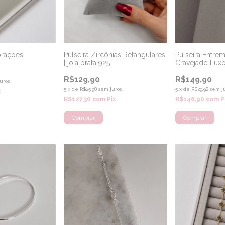
orações
Pulseira Zircônias Retangulares
Pulseira Entre
| joia prata 925
Cravejado Luxo 
R$129,90
R$149,90
uros
5
x
de
R$25,98
sem juros
5
x
de
R$29,98
sem j
x
R$127,30
com
Pix
R$146,90
com
P