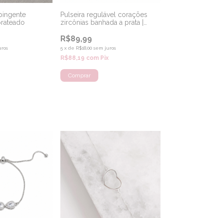
 pingente
Pulseira regulável corações
prateado
zircônias banhada a prata |
semijoia
R$89,99
uros
5
x
de
R$18,00
sem juros
R$88,19
com
Pix