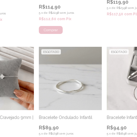
R$119,90
R$114,90
5
x
de
R$23,98
sem j
5
x
de
R$22,98
sem juros
uros
R$117,50
com
Pi
R$112,60
com
Pix
ix
ESGOTADO
ESGOTADO
o Cravejado 9mm |
Bracelete Ondulado Infantil
Bracelete Infan
R$89,90
R$94,90
5
x
de
R$17,98
sem juros
5
x
de
R$18,98
sem ju