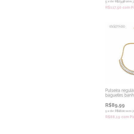
5
x
de
R$23,98
sem j
R$117,50
com
P
ESGOTADO
Pulseira regulá
baguetes banh
R$89,99
5
x
de
R$18,00
sem j
R$88,19
com
Pi