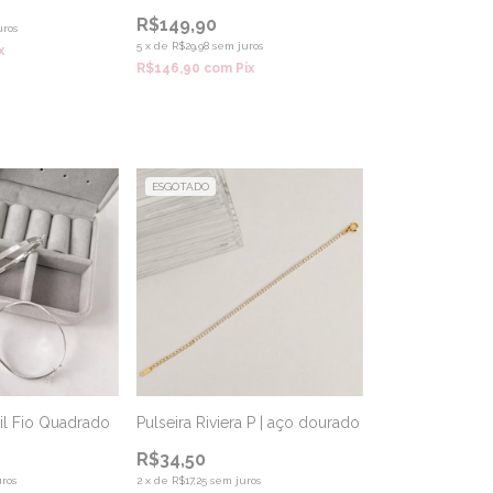
R$149,90
uros
5
x
de
R$29,98
sem juros
x
R$146,90
com
Pix
ESGOTADO
til Fio Quadrado
Pulseira Riviera P | aço dourado
R$34,50
ros
2
x
de
R$17,25
sem juros