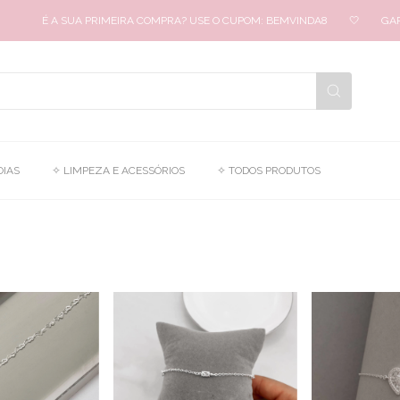
 SUA PRIMEIRA COMPRA? USE O CUPOM: BEMVINDA8
🤍
GARANTA 8% OF
OIAS
✧ LIMPEZA E ACESSÓRIOS
✧ TODOS PRODUTOS