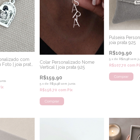
Pulseira Persona
joia prata 925
R$109,90
onalizado com
5
x
de
R$21,98
sem ju
Colar Personalizado Nome
oto | joia prata
R$107,70
com
Pi
Vertical | joia prata 925
R$159,90
uros
5
x
de
R$31,98
sem juros
Pix
R$156,70
com
Pix