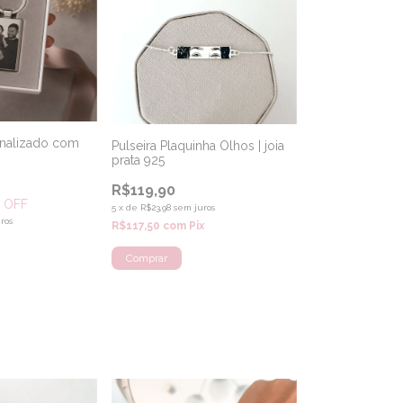
onalizado com
Pulseira Plaquinha Olhos | joia
prata 925
R$119,90
 OFF
5
x
de
R$23,98
sem juros
ros
R$117,50
com
Pix