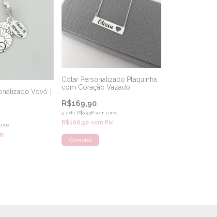
Colar Personalizado Plaquinha
com Coração Vazado
onalizado Vovó |
R$169,90
5
x
de
R$33,98
sem juros
R$166,50
com
Pix
uros
ix