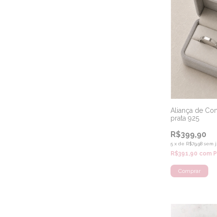
Aliança de Com
prata 925
R$399,90
5
x
de
R$79,98
sem j
R$391,90
com
P