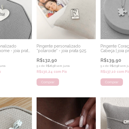
onalizado
Pingente personalizado
Pingente Cora
ome - joia prata
“polaroide” - joia prata 925
Cabeça | joia p
R$132,90
R$139,90
uros
5
x
de
R$26,58
sem juros
5
x
de
R$27,98
sem ju
x
R$130,24
com
Pix
R$137,10
com
Pi