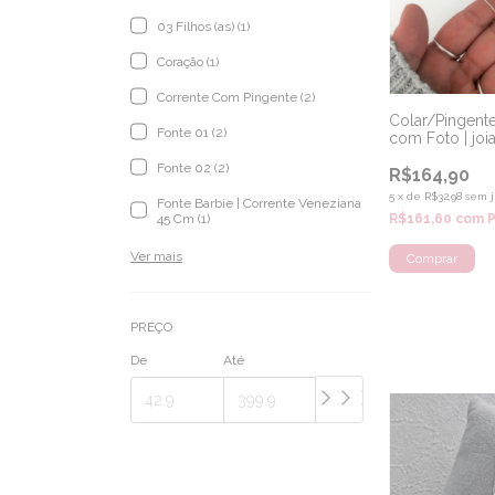
03 Filhos (as) (1)
Coração (1)
Corrente Com Pingente (2)
Colar/Pingent
Fonte 01 (2)
com Foto | joi
Fonte 02 (2)
R$164,90
5
x
de
R$32,98
sem j
Fonte Barbie | Corrente Veneziana
45 Cm (1)
R$161,60
com
P
Ver mais
Comprar
PREÇO
De
Até