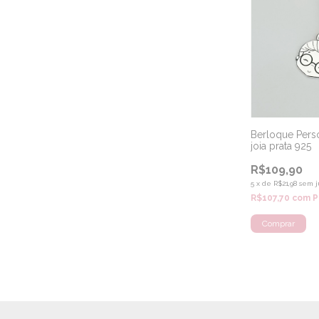
Berloque Pers
joia prata 925
R$109,90
5
x
de
R$21,98
sem j
R$107,70
com
P