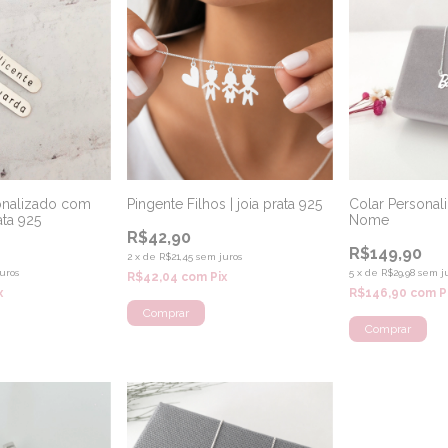
onalizado com
Pingente Filhos | joia prata 925
Colar Persona
ata 925
Nome
R$42,90
R$149,90
2
x
de
R$21,45
sem juros
uros
5
x
de
R$29,98
sem j
R$42,04
com
Pix
x
R$146,90
com
P
Comprar
Comprar