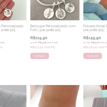
e Personalizado
Berloque Personalizado com
Pulseira Inicial
a prata 925
Foto | joia prata 925
joia prata 925
R$119,90
R$149,90
uros
5
x
de
R$23,98
sem juros
5
x
de
R$29,98
sem j
ix
R$117,50
com
Pix
R$146,90
com
P