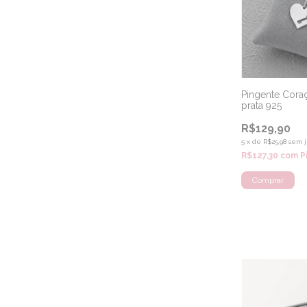
Pingente Coraç
prata 925
R$129,90
5
x
de
R$25,98
sem j
R$127,30
com
P