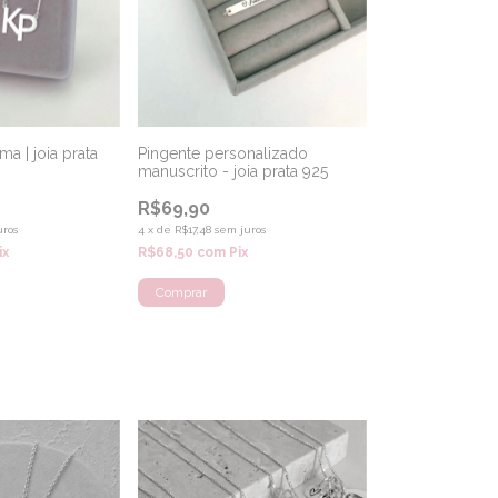
a | joia prata
Pingente personalizado
manuscrito - joia prata 925
R$69,90
uros
4
x
de
R$17,48
sem juros
ix
R$68,50
com
Pix