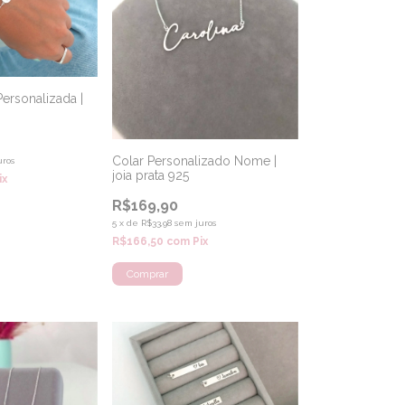
 Personalizada |
Colar Personalizado Nome |
uros
joia prata 925
ix
R$169,90
5
x
de
R$33,98
sem juros
R$166,50
com
Pix
Comprar