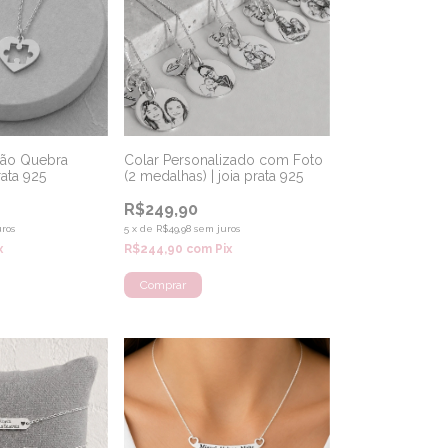
ção Quebra
Colar Personalizado com Foto
rata 925
(2 medalhas) | joia prata 925
R$249,90
ros
5
x
de
R$49,98
sem juros
x
R$244,90
com
Pix
Comprar