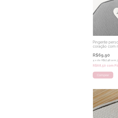
Pingente pers
coração com n
925
R$69,90
4
x
de
R$17,48
sem j
R$68,50
com
Pi