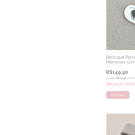
Berloque Pers
Memories com F
925
R$149,90
5
x
de
R$29,98
sem j
R$146,90
com