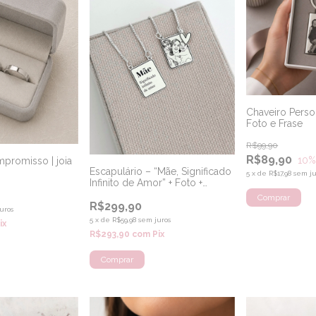
Chaveiro Pers
Foto e Frase
R$99,90
R$89,90
10
%
promisso | joia
Escapulário – “Mãe, Significado
5
x
de
R$17,98
sem ju
Infinito de Amor” + Foto +
Coraçãozinho Dia das Mães |
joia prata 925
R$299,90
uros
5
x
de
R$59,98
sem juros
ix
R$293,90
com
Pix