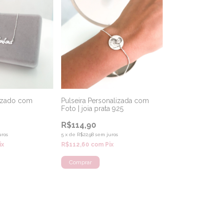
lizado com
Pulseira Personalizada com
Foto | joia prata 925
R$114,90
uros
5
x
de
R$22,98
sem juros
ix
R$112,60
com
Pix