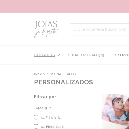
É A
CATEGORIAS
✧ JOIAS EM PRATA 925
✧ SEMIJ
Início
>
PERSONALIZADOS
PERSONALIZADOS
Filtrar por
TAMANHO
01 Filho (a) (1)
02 Filhos (as) (1)