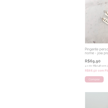
Pingente pers
nome - joia pr
R$69,90
4
x
de
R$17,48
sem j
R$68,50
com
Pi