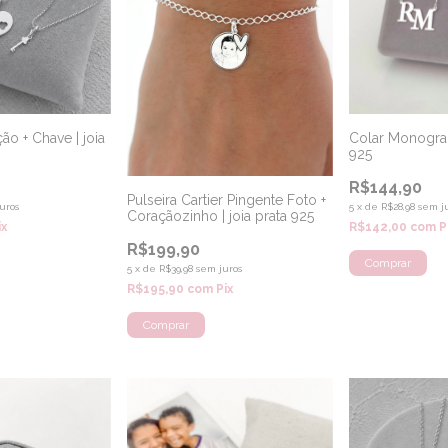
ão + Chave | joia
Colar Monogram
925
R$144,90
Pulseira Cartier Pingente Foto +
uros
5
x
de
R$28,98
sem j
Coraçãozinho | joia prata 925
ix
R$142,00
com
P
R$199,90
Comprar
5
x
de
R$39,98
sem juros
R$195,90
com
Pix