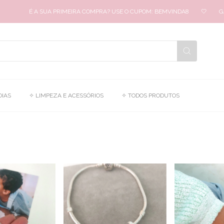
 SUA PRIMEIRA COMPRA? USE O CUPOM: BEMVINDA8
🤍
GARANTA 8% O
OIAS
✧ LIMPEZA E ACESSÓRIOS
✧ TODOS PRODUTOS