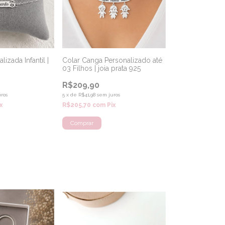
lizada Infantil |
Colar Canga Personalizado até
03 Filhos | joia prata 925
R$209,90
ros
5
x
de
R$41,98
sem juros
x
R$205,70
com
Pix
Comprar