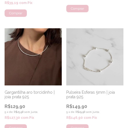
R$39,19
com
Pix
Gargantilha aro torcidinho |
Pulseira Esferas 5mm | joia
joia prata 925
prata 925
R$129,90
R$149,90
5
x
de
R$25,98
sem juros
5
x
de
R$29,98
sem juros
R$127,30
com
Pix
R$146,90
com
Pix