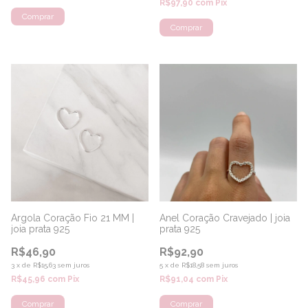
R$97,90
com
Pix
Argola Coração Fio 21 MM |
Anel Coração Cravejado | joia
joia prata 925
prata 925
R$46,90
R$92,90
3
x
de
R$15,63
sem juros
5
x
de
R$18,58
sem juros
R$45,96
com
Pix
R$91,04
com
Pix
Comprar