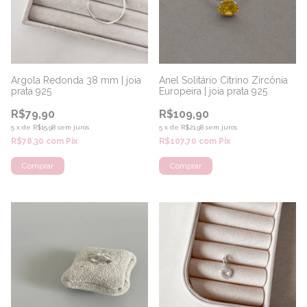
Argola Redonda 38 mm | joia
Anel Solitário Citrino Zircônia
prata 925
Europeira | joia prata 925
R$79,90
R$109,90
5
x
de
R$15,98
sem juros
5
x
de
R$21,98
sem juros
R$78,30
com
Pix
R$107,70
com
Pix
Comprar