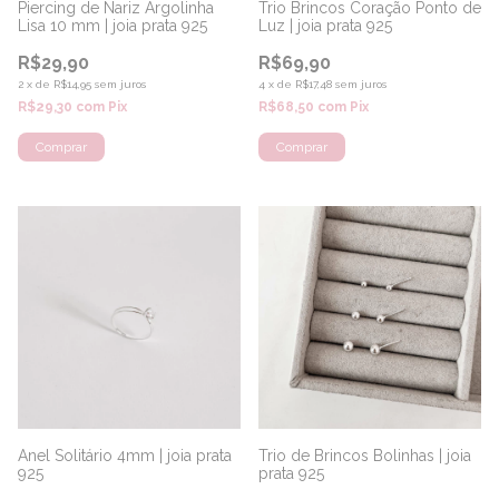
Piercing de Nariz Argolinha
Trio Brincos Coração Ponto de
Lisa 10 mm | joia prata 925
Luz | joia prata 925
R$29,90
R$69,90
2
x
de
R$14,95
sem juros
4
x
de
R$17,48
sem juros
R$29,30
com
Pix
R$68,50
com
Pix
Anel Solitário 4mm | joia prata
Trio de Brincos Bolinhas | joia
925
prata 925