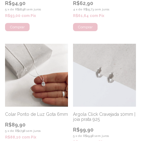
R$94,90
R$62,90
5
x
de
R$18,98
sem juros
4
x
de
R$15,73
sem juros
R$93,00
com
Pix
R$61,64
com
Pix
Comprar
Colar Ponto de Luz Gota 6mm
Argola Click Cravejada 10mm |
joia prata 925
R$89,90
R$99,90
5
x
de
R$17,98
sem juros
5
x
de
R$19,98
sem juros
R$88,10
com
Pix