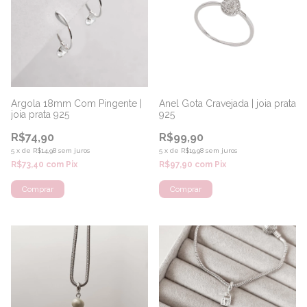
Argola 18mm Com Pingente |
Anel Gota Cravejada | joia prata
joia prata 925
925
R$74,90
R$99,90
5
x
de
R$14,98
sem juros
5
x
de
R$19,98
sem juros
R$73,40
com
Pix
R$97,90
com
Pix
Comprar