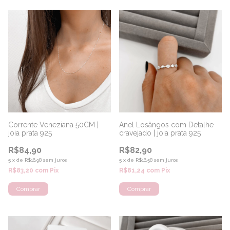
Corrente Veneziana 50CM |
Anel Losângos com Detalhe
joia prata 925
cravejado | joia prata 925
R$84,90
R$82,90
5
x
de
R$16,98
sem juros
5
x
de
R$16,58
sem juros
R$83,20
com
Pix
R$81,24
com
Pix
Comprar