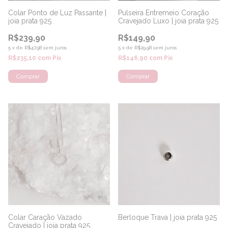
Colar Ponto de Luz Passante |
Pulseira Entremeio Coração
joia prata 925
Cravejado Luxo | joia prata 925
R$239,90
R$149,90
5
x
de
R$47,98
sem juros
5
x
de
R$29,98
sem juros
R$235,10
com
Pix
R$146,90
com
Pix
Colar Caração Vazado
Berloque Trava | joia prata 925
Cravejado | joia prata 925