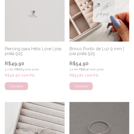
Piercing para Hélix Love | joia
Brinco Ponto de Luz 9 mm |
prata 925
joia prata 925
R$49,90
R$54,90
3
x
de
R$16,63
sem juros
3
x
de
R$18,30
sem juros
R$48,90
com
Pix
R$53,80
com
Pix