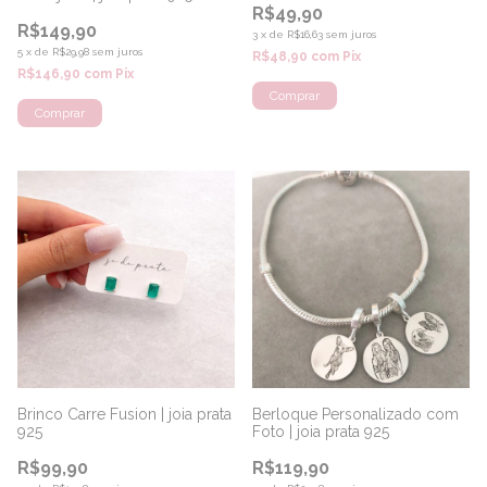
R$49,90
R$149,90
3
x
de
R$16,63
sem juros
5
x
de
R$29,98
sem juros
R$48,90
com
Pix
R$146,90
com
Pix
Brinco Carre Fusion | joia prata
Berloque Personalizado com
925
Foto | joia prata 925
R$99,90
R$119,90