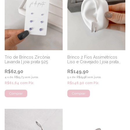
Trio de Brincos Zircônia
Brinco 2 Fios Assimétricos
Lavanda | joia prata 925
Liso e Cravejado | joia prata
925
R$62,90
R$149,90
4
x
de
R$15,73
sem juros
5
x
de
R$29,98
sem juros
R$61,64
com
Pix
R$146,90
com
Pix