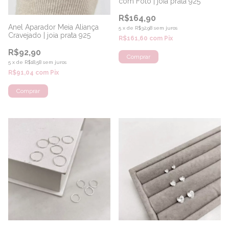
com Foto | joia prata 925
R$164,90
Anel Aparador Meia Aliança
5
x
de
R$32,98
sem juros
Cravejado | joia prata 925
R$161,60
com
Pix
R$92,90
Comprar
5
x
de
R$18,58
sem juros
R$91,04
com
Pix
Comprar