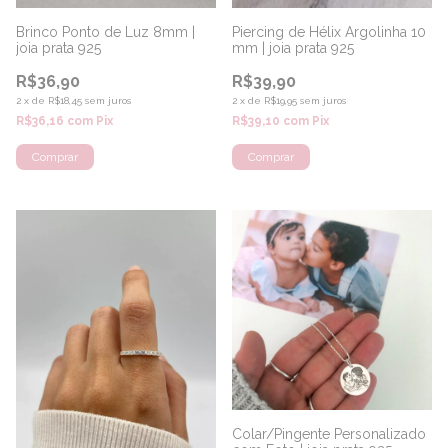
Brinco Ponto de Luz 8mm |
Piercing de Hélix Argolinha 10
joia prata 925
mm | joia prata 925
R$36,90
R$39,90
2
x
de
R$18,45
sem juros
2
x
de
R$19,95
sem juros
R$36,16
com
Pix
R$39,10
com
Pix
Colar/Pingente Personalizado