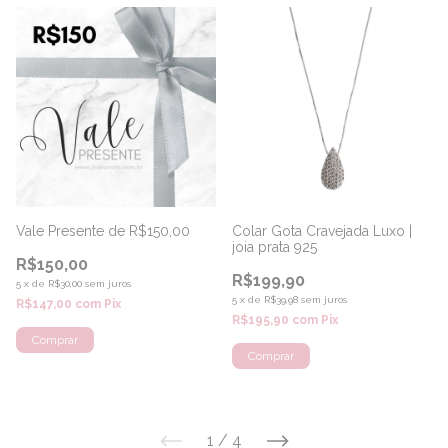
Vale Presente de R$150,00
Colar Gota Cravejada Luxo |
joia prata 925
R$150,00
R$199,90
5
x
de
R$30,00
sem juros
5
x
de
R$39,98
sem juros
R$147,00
com
Pix
R$195,90
com
Pix
1
/
4