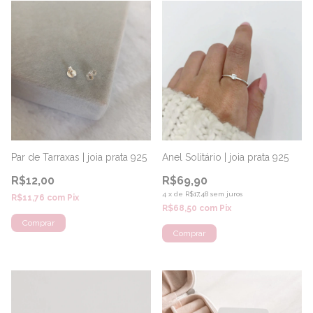
Par de Tarraxas | joia prata 925
Anel Solitário | joia prata 925
R$12,00
R$69,90
4
x
de
R$17,48
sem juros
R$11,76
com
Pix
R$68,50
com
Pix
Comprar