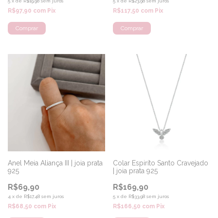
5
x
de
R$19,98
sem juros
5
x
de
R$23,98
sem juros
R$97,90
com
Pix
R$117,50
com
Pix
Anel Meia Aliança III | joia prata
Colar Espiríto Santo Cravejado
925
| joia prata 925
R$69,90
R$169,90
4
x
de
R$17,48
sem juros
5
x
de
R$33,98
sem juros
R$68,50
com
Pix
R$166,50
com
Pix