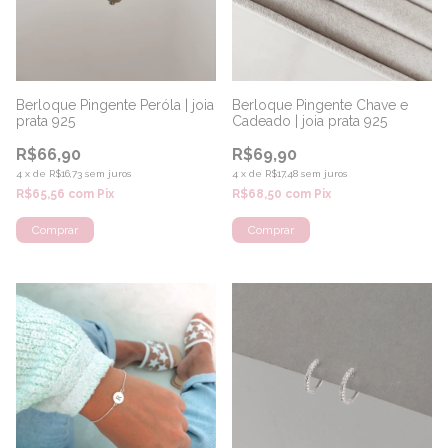
Berloque Pingente Peróla | joia
Berloque Pingente Chave e
prata 925
Cadeado | joia prata 925
R$66,90
R$69,90
4
x
de
R$16,73
sem juros
4
x
de
R$17,48
sem juros
R$65,56
com
Pix
R$68,50
com
Pix