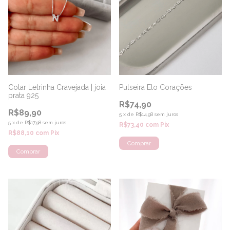
Colar Letrinha Cravejada | joia
Pulseira Elo Corações
prata 925
R$74,90
R$89,90
5
x
de
R$14,98
sem juros
5
x
de
R$17,98
sem juros
R$73,40
com
Pix
R$88,10
com
Pix
Comprar