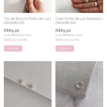
Trio de Brincos Ponto de Luz |
Colar Ponto de Luz Redondo |
joia prata 925
joia prata 925
R$69,90
R$89,90
4
x
de
R$17,48
sem juros
5
x
de
R$17,98
sem juros
R$68,50
com
Pix
R$88,10
com
Pix