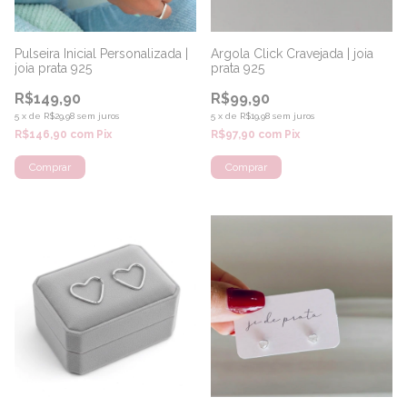
Pulseira Inicial Personalizada |
Argola Click Cravejada | joia
joia prata 925
prata 925
R$149,90
R$99,90
5
x
de
R$29,98
sem juros
5
x
de
R$19,98
sem juros
R$146,90
com
Pix
R$97,90
com
Pix