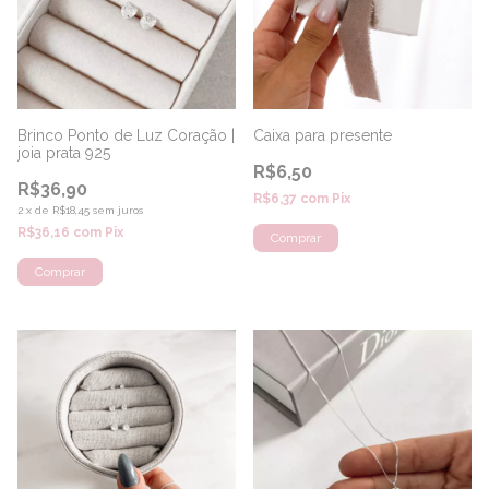
Brinco Ponto de Luz Coração |
Caixa para presente
joia prata 925
R$6,50
R$36,90
R$6,37
com
Pix
2
x
de
R$18,45
sem juros
R$36,16
com
Pix