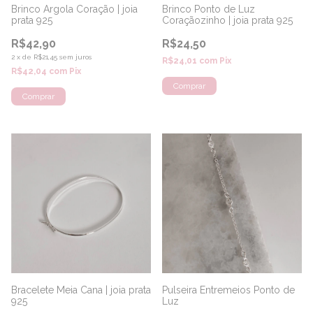
Brinco Argola Coração | joia
Brinco Ponto de Luz
prata 925
Coraçãozinho | joia prata 925
R$42,90
R$24,50
2
x
de
R$21,45
sem juros
R$24,01
com
Pix
R$42,04
com
Pix
Pulseira Entremeios Ponto de
Bracelete Meia Cana | joia prata
Luz
925