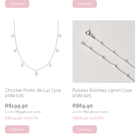
Comprar
Chocker Ponto de Luz | joia
Pulseira Bolinhas 1.9mm | joia
prata 925
prata 925
R$199,90
R$69,90
5
x
de
R$39,98
sem juros
4
x
de
R$17,48
sem juros
R$195,90
com
Pix
R$68,50
com
Pix