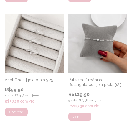
Anel Onda | joia prata 925
Pulseira Zircônias
Retangulares | joia prata 925
R$59,90
R$129,90
4
x
de
R$14,98
sem juros
5
x
de
R$25,98
sem juros
R$58,70
com
Pix
R$127,30
com
Pix
Comprar