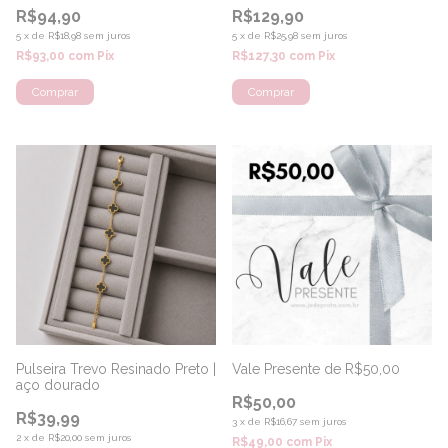
R$129,90
R$94,90
5
x
de
R$25,98
sem juros
5
x
de
R$18,98
sem juros
R$127,30
com
Pix
R$93,00
com
Pix
Pulseira Trevo Resinado Preto |
Vale Presente de R$50,00
aço dourado
R$50,00
R$39,99
3
x
de
R$16,67
sem juros
2
x
de
R$20,00
sem juros
R$49,00
com
Pix