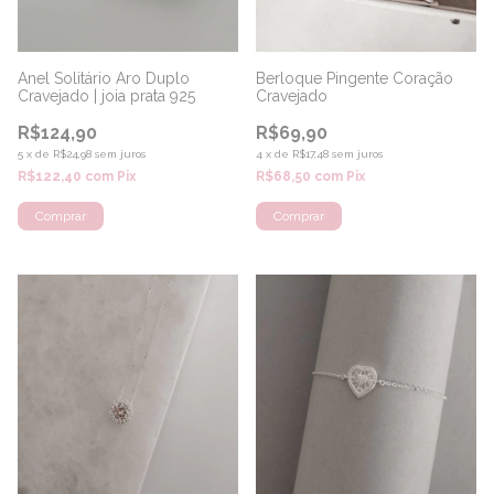
Anel Solitário Aro Duplo
Berloque Pingente Coração
Cravejado | joia prata 925
Cravejado
R$124,90
R$69,90
5
x
de
R$24,98
sem juros
4
x
de
R$17,48
sem juros
R$122,40
com
Pix
R$68,50
com
Pix
Comprar