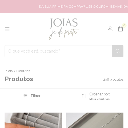
É A SUA PRIMEIRA COMPRA? USE O CUPOM: BEMVINDA8
🤍
GAR
0
Início
>
Produtos
Produtos
236 produtos
Ordenar por:
Filtrar
Mais vendidos