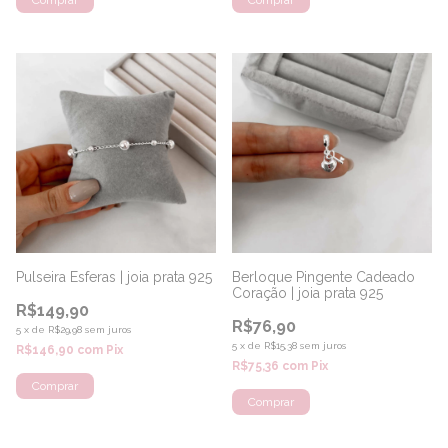
Pulseira Esferas | joia prata 925
Berloque Pingente Cadeado
Coração | joia prata 925
R$149,90
R$76,90
5
x
de
R$29,98
sem juros
5
x
de
R$15,38
sem juros
R$146,90
com
Pix
R$75,36
com
Pix