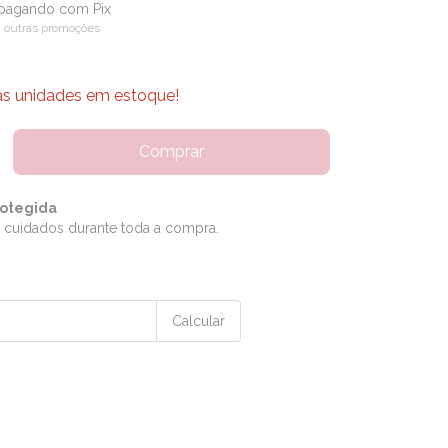
pagando com Pix
 outras promoções
as unidades em estoque!
otegida
 cuidados durante toda a compra.
Alterar CEP
Calcular