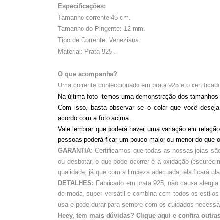
Especificações:
Tamanho corrente:45 cm.
Tamanho do Pingente: 12 mm.
Tipo de Corrente: Veneziana.
Material: Prata 925 .
O que acompanha?
Uma corrente confeccionado em prata 925 e o certificado
Na última foto temos uma demonstração dos tamanhos 
Com isso, basta observar se o colar que você desej
acordo com a foto a
Vale lembrar que poderá haver uma variação em relaçã
pessoas poderá ficar um pouco maior ou menor do que o
GARANTIA
: Certificamos que todas as nossas joias sã
ou desbotar, o que pode ocorrer é a oxidação (escureci
qualidade, já que com a limpeza adequada, ela ficará c
DETALHES:
Fabricado em prata 925, não causa alergia
de moda, super versátil e combina com todos os estilos
usa e pode durar para sempre com os cuidados necessár
Heey, tem mais dúvidas? Clique aqui e confira outras