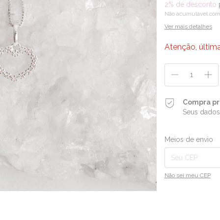
2% de desconto
Não acumulável com
Ver mais detalhes
Atenção, últim
Compra pr
Seus dados
Entregas para o CEP:
Meios de envio
Não sei meu CEP