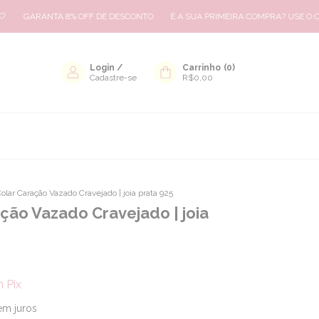
GARANTA 8% OFF DE DESCONTO
É A SUA PRIMEIRA COMPRA? USE O CUPO
Login
/
Carrinho
(
0
)
Cadastre-se
R$0,00
olar Caração Vazado Cravejado | joia prata 925
ção Vazado Cravejado | joia
m
Pix
em juros