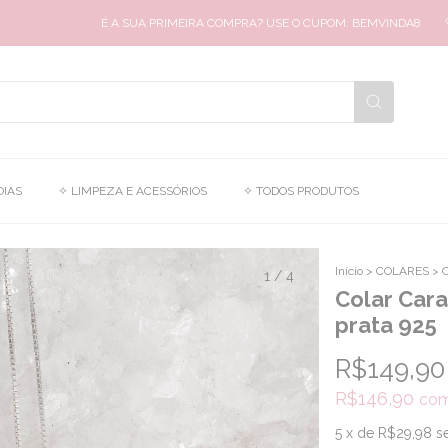
É A SUA PRIMEIRA COMPRA? USE O CUPOM: BEMVINDA8
🤍
OIAS
✧ LIMPEZA E ACESSÓRIOS
✧ TODOS PRODUTOS
Início
>
COLARES
>
C
1
/
4
Colar Cara
prata 925
R$149,90
R$146,90
co
5
x de
R$29,98
s