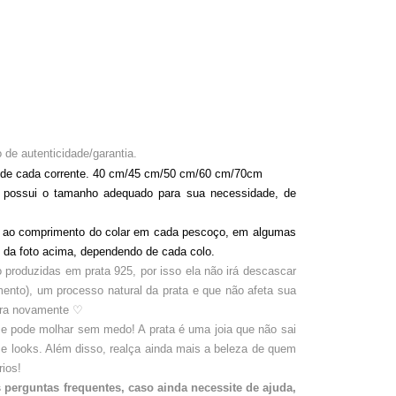
 de autenticidade/garantia.
de cada corrente. 40 cm/45 cm/50 cm/60 cm/70cm
a possui o tamanho adequado para sua necessidade, de
cima.
o ao comprimento do colar em cada pescoço, em algumas
 da foto acima, dependendo de cada colo.
o produzidas em prata 925, por isso ela não irá descascar
mento), um processo natural da prata e que não afeta sua
lara novamente
♡
 e pode molhar sem medo! A prata é uma joia que não sai
 e looks. Além disso, realça ainda mais a beleza de quem
ios!
 perguntas frequentes, caso ainda necessite de ajuda,