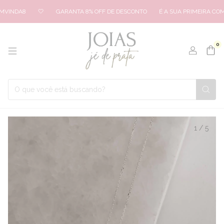
VINDA8
🤍
GARANTA 8% OFF DE DESCONTO
É A SUA PRIMEIRA COMP
0
1
/
5