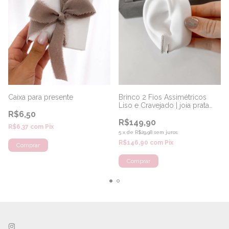
Caixa para presente
Brinco 2 Fios Assimétricos
Liso e Cravejado | joia prata
R$6,50
925
R$149,90
R$6,37
com
Pix
5
x
de
R$29,98
sem juros
R$146,90
com
Pix