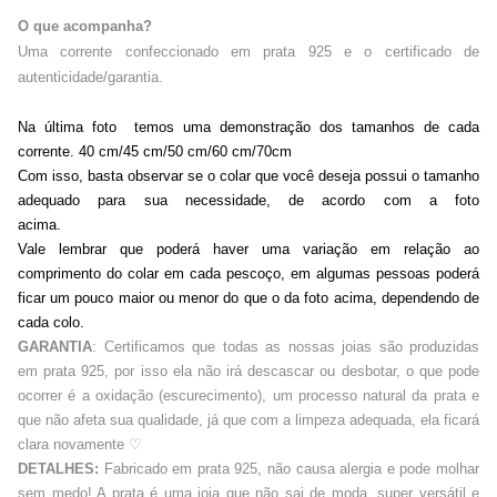
O que acompanha?
Uma corrente confeccionado em prata 925 e o certificado de
autenticidade/garantia.
Na última foto temos uma demonstração dos tamanhos de cada
corrente. 40 cm/45 cm/50 cm/60 cm/70cm
Com isso, basta observar se o colar que você deseja possui o tamanho
adequado para sua necessidade, de acordo com a foto
acima.
Vale lembrar que poderá haver uma variação em relação ao
comprimento do colar em cada pescoço, em algumas pessoas poderá
ficar um pouco maior ou menor do que o da foto acima, dependendo de
cada colo.
GARANTIA
: Certificamos que todas as nossas joias são produzidas
em prata 925, por isso ela não irá descascar ou desbotar, o que pode
ocorrer é a oxidação (escurecimento), um processo natural da prata e
que não afeta sua qualidade, já que com a limpeza adequada, ela ficará
clara novamente
♡
DETALHES:
Fabricado em prata 925, não causa alergia e pode molhar
sem medo! A prata é uma joia que não sai de moda, super versátil e