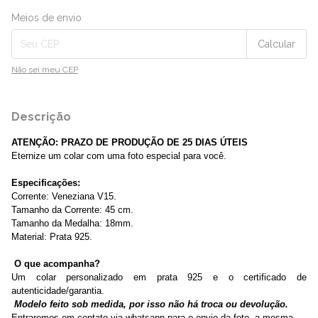
Entregas para o CEP:
Alterar CEP
Meios de envio
Calcular
Não sei meu CEP
Descrição
ATENÇÃO: PRAZO DE PRODUÇÃO DE 25 DIAS ÚTEIS
Eternize um colar com uma foto especial para você.
Especificações:
Corrente: Veneziana V15.
Tamanho da Corrente: 45 cm.
Tamanho da Medalha: 18mm.
Material: Prata 925.
O que acompanha?
Um colar personalizado em prata 925 e o certificado de
autenticidade/garantia.
Modelo feito sob medida, por isso não há troca ou devolução.
Entraremos em contato via whatsapp para o envio da foto, a mesma