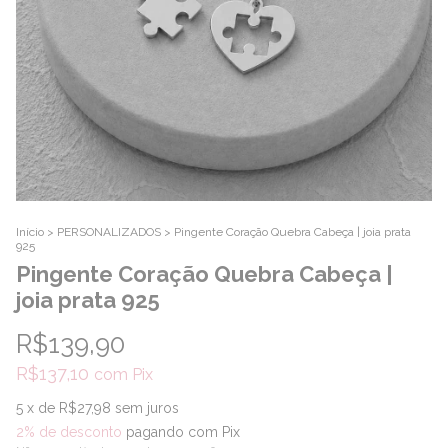
Início
>
PERSONALIZADOS
>
Pingente Coração Quebra Cabeça | joia prata
925
Pingente Coração Quebra Cabeça |
joia prata 925
R$139,90
R$137,10
com
Pix
5
x de
R$27,98
sem juros
2% de desconto
pagando com Pix