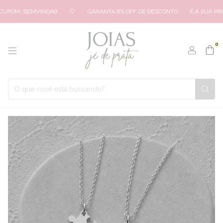
CUPOM: BEMVINDA8
🤍
GARANTA 8% OFF DE DESCONTO
É A SUA PRI
0