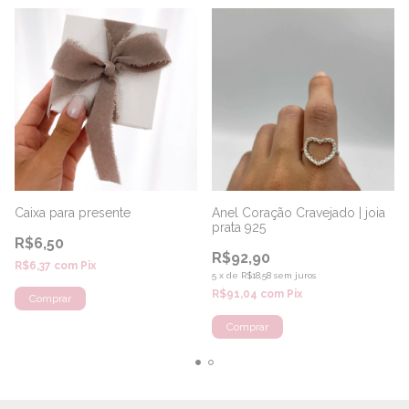
Caixa para presente
Anel Coração Cravejado | joia
prata 925
R$6,50
R$92,90
R$6,37
com
Pix
5
x
de
R$18,58
sem juros
R$91,04
com
Pix
Comprar