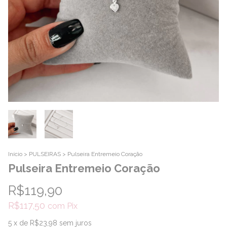
Início
>
PULSEIRAS
>
Pulseira Entremeio Coração
Pulseira Entremeio Coração
R$119,90
R$117,50
com
Pix
5
x de
R$23,98
sem juros