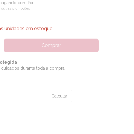
pagando com Pix
 outras promoções
as unidades em estoque!
otegida
 cuidados durante toda a compra.
Alterar CEP
Calcular