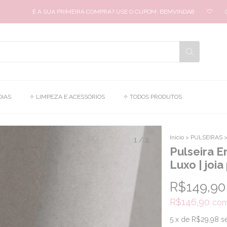
É A SUA PRIMEIRA COMPRA? USE O CUPOM: BEMVINDA8
🤍
GARA
OIAS
✧ LIMPEZA E ACESSÓRIOS
✧ TODOS PRODUTOS
Início
>
PULSEIRAS
1
/
2
Pulseira 
Luxo | joia
R$149,90
R$146,90
co
5
x de
R$29,98
s