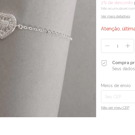
2% de desconto
Não acumulável com
Ver mais detalhes
Atenção, últim
Compra pr
Seus dados
Entregas para o CEP:
Meios de envio
Não sei meu CEP