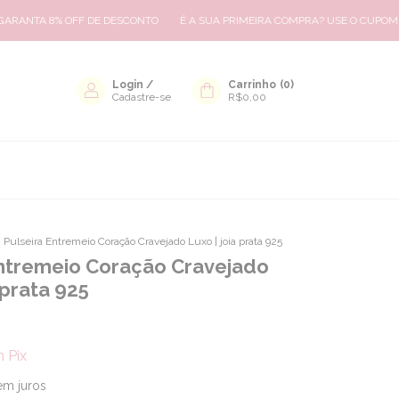
NTA 8% OFF DE DESCONTO
É A SUA PRIMEIRA COMPRA? USE O CUPOM: BE
Login
/
Carrinho
(
0
)
Cadastre-se
R$0,00
>
Pulseira Entremeio Coração Cravejado Luxo | joia prata 925
Entremeio Coração Cravejado
 prata 925
m
Pix
em juros